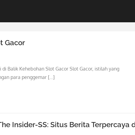
ot Gacor
 di Balik Kehebohan Slot Gacor Slot Gacor, istilah yang
angan para penggemar […]
he Insider-SS: Situs Berita Terpercaya d