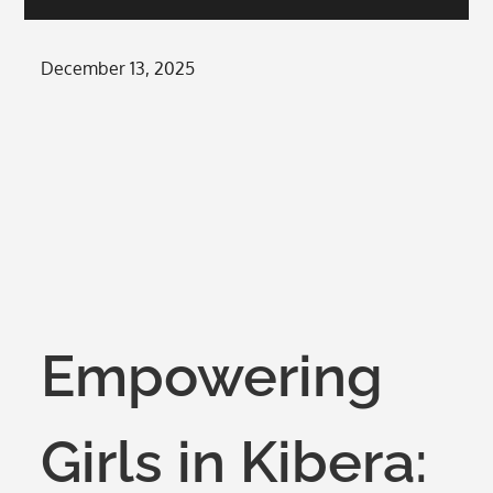
Posted
December 13, 2025
on
Empowering
Girls in Kibera: