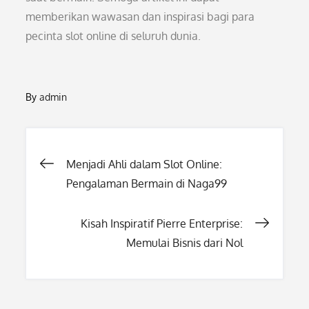
memberikan wawasan dan inspirasi bagi para
pecinta slot online di seluruh dunia.
By
admin
Post
Menjadi Ahli dalam Slot Online:
Pengalaman Bermain di Naga99
navigation
Kisah Inspiratif Pierre Enterprise:
Memulai Bisnis dari Nol