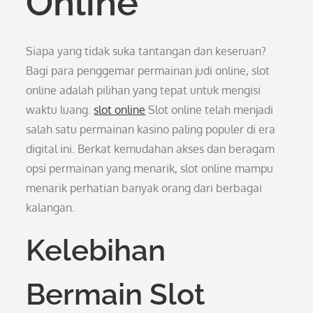
Online
Siapa yang tidak suka tantangan dan keseruan?
Bagi para penggemar permainan judi online, slot
online adalah pilihan yang tepat untuk mengisi
waktu luang.
slot online
Slot online telah menjadi
salah satu permainan kasino paling populer di era
digital ini. Berkat kemudahan akses dan beragam
opsi permainan yang menarik, slot online mampu
menarik perhatian banyak orang dari berbagai
kalangan.
Kelebihan
Bermain Slot