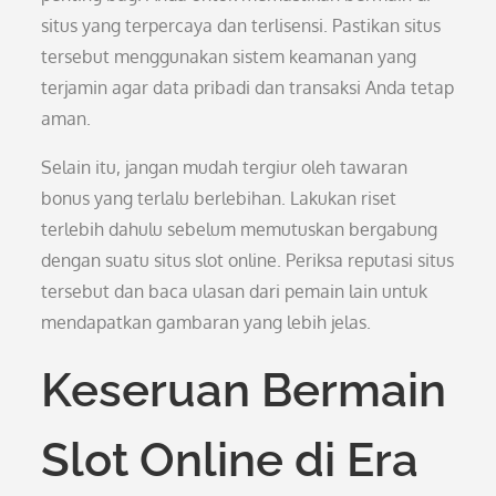
situs yang terpercaya dan terlisensi. Pastikan situs
tersebut menggunakan sistem keamanan yang
terjamin agar data pribadi dan transaksi Anda tetap
aman.
Selain itu, jangan mudah tergiur oleh tawaran
bonus yang terlalu berlebihan. Lakukan riset
terlebih dahulu sebelum memutuskan bergabung
dengan suatu situs slot online. Periksa reputasi situs
tersebut dan baca ulasan dari pemain lain untuk
mendapatkan gambaran yang lebih jelas.
Keseruan Bermain
Slot Online di Era