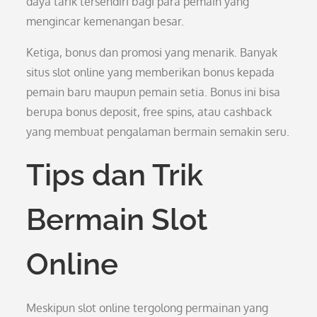
daya tarik tersendiri bagi para pemain yang
mengincar kemenangan besar.
Ketiga, bonus dan promosi yang menarik. Banyak
situs slot online yang memberikan bonus kepada
pemain baru maupun pemain setia. Bonus ini bisa
berupa bonus deposit, free spins, atau cashback
yang membuat pengalaman bermain semakin seru.
Tips dan Trik
Bermain Slot
Online
Meskipun slot online tergolong permainan yang