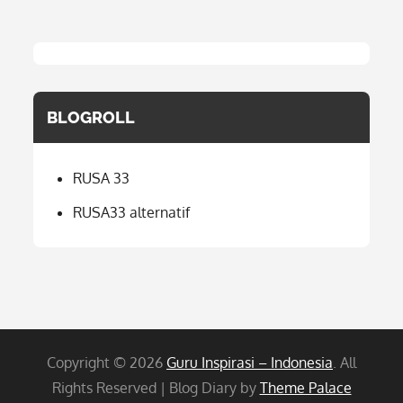
BLOGROLL
RUSA 33
RUSA33 alternatif
Copyright © 2026
Guru Inspirasi – Indonesia
. All
Rights Reserved | Blog Diary by
Theme Palace