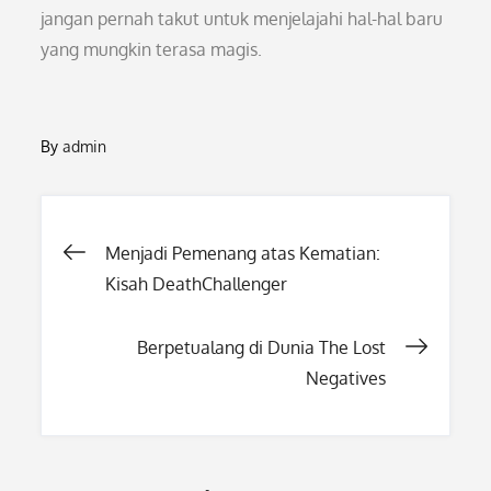
jangan pernah takut untuk menjelajahi hal-hal baru
yang mungkin terasa magis.
By
admin
Post
Menjadi Pemenang atas Kematian:
Kisah DeathChallenger
navigation
Berpetualang di Dunia The Lost
Negatives