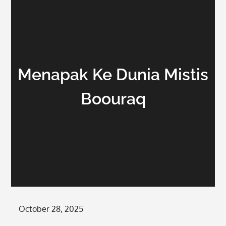
Menapak Ke Dunia Mistis
Boouraq
Posted
October 28, 2025
on