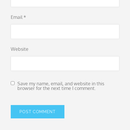
Email
*
Website
Save my name, email, and website in this
browser for the next time I comment.