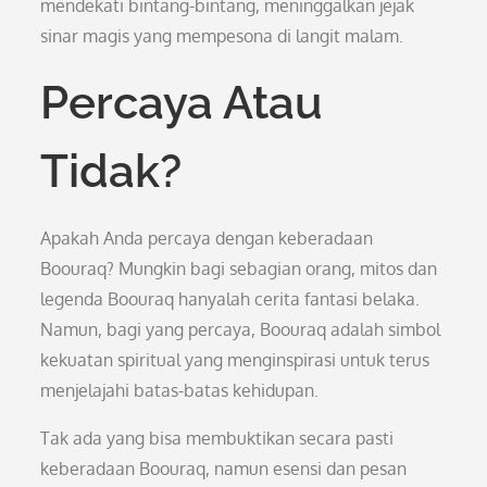
mendekati bintang-bintang, meninggalkan jejak
sinar magis yang mempesona di langit malam.
Percaya Atau
Tidak?
Apakah Anda percaya dengan keberadaan
Boouraq? Mungkin bagi sebagian orang, mitos dan
legenda Boouraq hanyalah cerita fantasi belaka.
Namun, bagi yang percaya, Boouraq adalah simbol
kekuatan spiritual yang menginspirasi untuk terus
menjelajahi batas-batas kehidupan.
Tak ada yang bisa membuktikan secara pasti
keberadaan Boouraq, namun esensi dan pesan