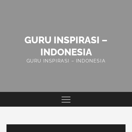
Skip
to
content
GURU INSPIRASI –
INDONESIA
GURU INSPIRASI – INDONESIA