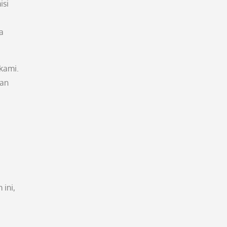
isi
a
kami.
kan
 ini,