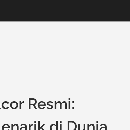
acor Resmi:
narik di Dunia