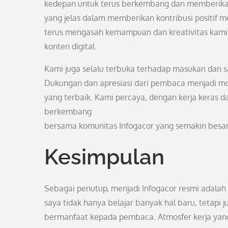
kedepan untuk terus berkembang dan memberikan k
yang jelas dalam memberikan kontribusi positif 
terus mengasah kemampuan dan kreativitas kami 
konten digital.
Kami juga selalu terbuka terhadap masukan dan s
Dukungan dan apresiasi dari pembaca menjadi mo
yang terbaik. Kami percaya, dengan kerja keras 
berkembang
bersama komunitas Infogacor yang semakin besar
Kesimpulan
Sebagai penutup, menjadi Infogacor resmi adalah 
saya tidak hanya belajar banyak hal baru, tetapi
bermanfaat kepada pembaca. Atmosfer kerja yang