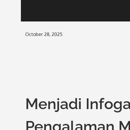
Posted
October 28, 2025
on
Menjadi Infog
Pengalaman Me