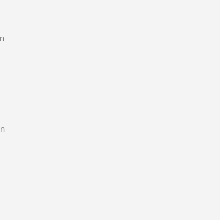
an
an