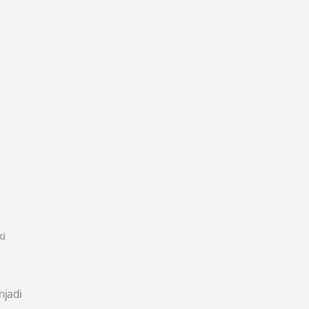
ki
njadi