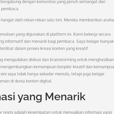
isa bergabung dengan komunitas yang penuh semangat dan
n pembaca.
 hangat oleh rekan-rekan satu tim. Mereka memberikan arah
lisan yang digunakan di platform ini. Kami bekerja secara
ng informatif dan menarik bagi pembaca. Saya belajar banyak
erlibat dalam proses kreasi konten yang kreatif.
ering mengadakan diskusi dan brainstorming untuk menghasilkan
lam mengembangkan kemampuan berpikir kreatif dan kemampu
ini saya tidak hanya sekadar menulis, tetapi juga belajar
man di dunia konten digital.
asi yang Menarik
cor resmi adalah kesempatan untuk menyajikan informasi yang