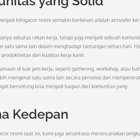
itas yang Solid
njadi Infogacor resmi semakin berkesan adalah atmosfer ker
anya sebatas rekan kerja, tetapi juga menjadi sebuah komuni
i satu sama lain dalam menghadapi tantangan sehari-hari. Hal
roduktivitas dan kualitas kerja kami.
maan di luar jam kerja, seperti gathering, workshop, atau ba
ebih mengenal satu sama lain secara personal dan memperera
gat beruntung bisa menjadi bagian dari komunitas yang
na Kedepan
or resmi saat ini, kami juga senantiasa merencanakan langk