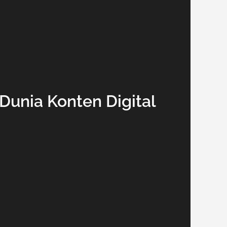
Dunia Konten Digital