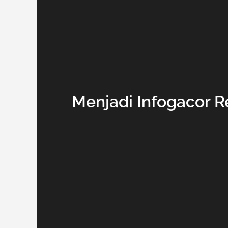
Menjadi Infogacor R