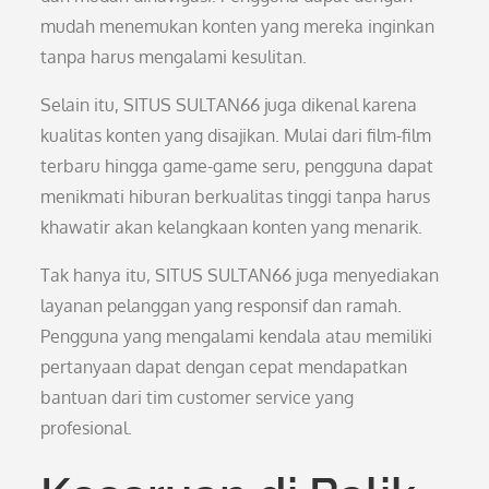
mudah menemukan konten yang mereka inginkan
tanpa harus mengalami kesulitan.
Selain itu, SITUS SULTAN66 juga dikenal karena
kualitas konten yang disajikan. Mulai dari film-film
terbaru hingga game-game seru, pengguna dapat
menikmati hiburan berkualitas tinggi tanpa harus
khawatir akan kelangkaan konten yang menarik.
Tak hanya itu, SITUS SULTAN66 juga menyediakan
layanan pelanggan yang responsif dan ramah.
Pengguna yang mengalami kendala atau memiliki
pertanyaan dapat dengan cepat mendapatkan
bantuan dari tim customer service yang
profesional.