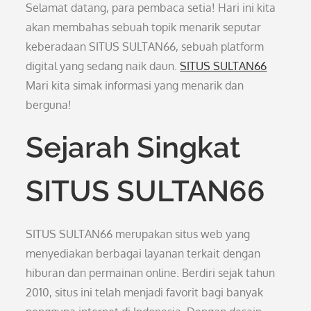
Selamat datang, para pembaca setia! Hari ini kita
akan membahas sebuah topik menarik seputar
keberadaan SITUS SULTAN66, sebuah platform
digital yang sedang naik daun.
SITUS SULTAN66
Mari kita simak informasi yang menarik dan
berguna!
Sejarah Singkat
SITUS SULTAN66
SITUS SULTAN66 merupakan situs web yang
menyediakan berbagai layanan terkait dengan
hiburan dan permainan online. Berdiri sejak tahun
2010, situs ini telah menjadi favorit bagi banyak