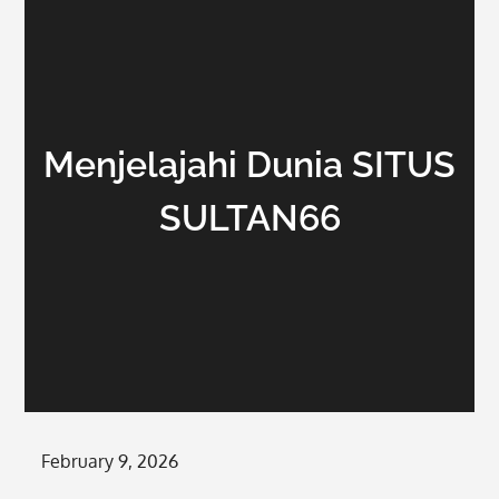
Menjelajahi Dunia SITUS
SULTAN66
Posted
February 9, 2026
on