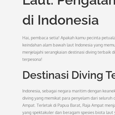
di Indonesia
Hai, pembaca setia! Apakah kamu pecinta petualan
keindahan alam bawah laut Indonesia yang mem
menjelajahi serangkaian destinasi diving terbaik 
terpesona!
Destinasi Diving T
Indonesia, sebagai negara maritim dengan kean
diving yang memikat para penyelam dari seluruh du
Ampat. Terletak di Papua Barat, Raja Ampat men
yang spektakuler dan beragam spesies biota laut 