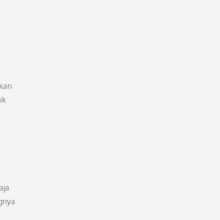
akan
uk
aja
gnya