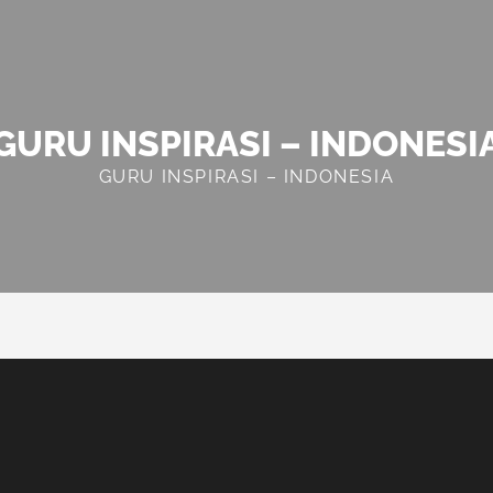
GURU INSPIRASI – INDONESI
GURU INSPIRASI – INDONESIA