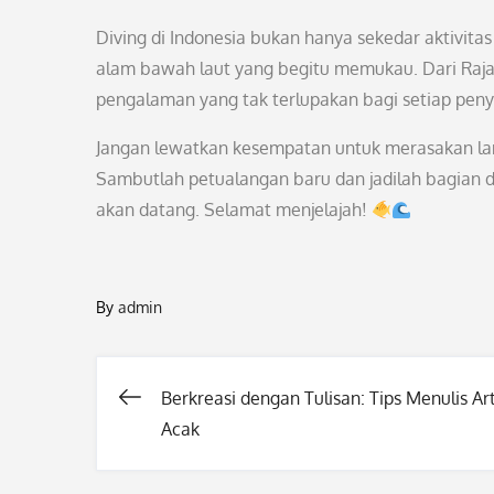
Diving di Indonesia bukan hanya sekedar aktivitas
alam bawah laut yang begitu memukau. Dari Raja 
pengalaman yang tak terlupakan bagi setiap pen
Jangan lewatkan kesempatan untuk merasakan la
Sambutlah petualangan baru dan jadilah bagian d
akan datang. Selamat menjelajah!
By
admin
Berkreasi dengan Tulisan: Tips Menulis Art
Post
Acak
navigation