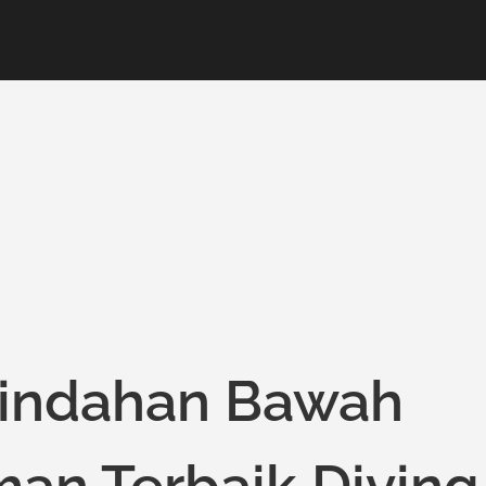
eindahan Bawah
man Terbaik Diving