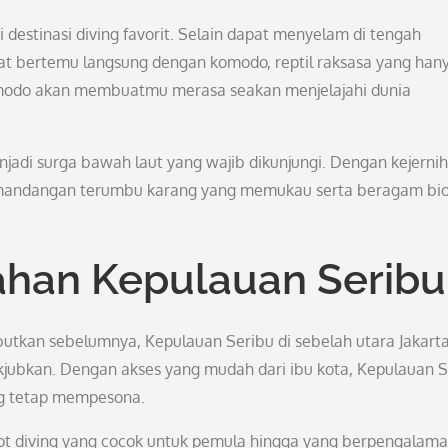
estinasi diving favorit. Selain dapat menyelam di tengah
pat bertemu langsung dengan komodo, reptil raksasa yang han
 Komodo akan membuatmu merasa seakan menjelajahi dunia
njadi surga bawah laut yang wajib dikunjungi. Dengan kejerni
emandangan terumbu karang yang memukau serta beragam bi
han Kepulauan Seribu
sebutkan sebelumnya, Kepulauan Seribu di sebelah utara Jakarta
kjubkan. Dengan akses yang mudah dari ibu kota, Kepulauan S
ang tetap mempesona.
t diving yang cocok untuk pemula hingga yang berpengalama