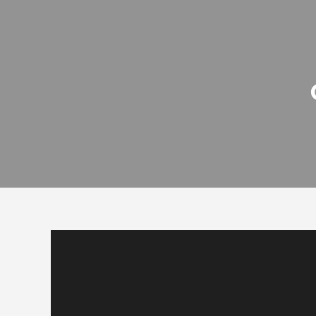
Skip
to
content