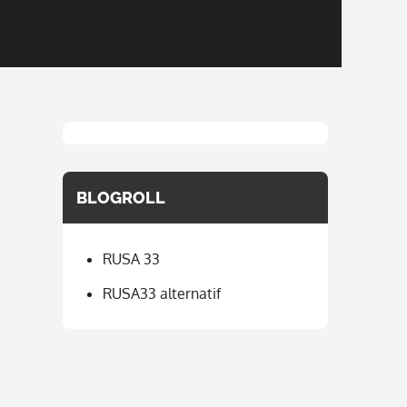
BLOGROLL
RUSA 33
RUSA33 alternatif