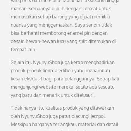
yang unik dan lucu-lucu. Mulai dari aksesoris hingga
mainan, semuanya dipilih dengan cermat untuk
memastikan setiap barang yang dijual memiliki
nuansa yang menggemaskan. Saya sendiri tidak
bisa berhenti memborong enamel pin dengan
desain hewan-hewan lucu yang sulit ditemukan di
tempat lain.
Selain itu, NyunyuShop juga kerap menghadirkan
produk-produk limited edition yang menambah
kesan eksklusif bagi para pelanggannya. Setiap kali
mengunjungi website mereka, selalu ada sesuatu
yang baru dan menarik untuk ditelusuri.
Tidak hanya itu, kualitas produk yang ditawarkan
oleh NyunyuShop juga patut diacungi jempol.
Meskipun harganya terjangkau, material dan detail