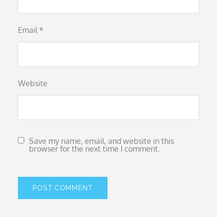
Email
*
Website
Save my name, email, and website in this
browser for the next time I comment.