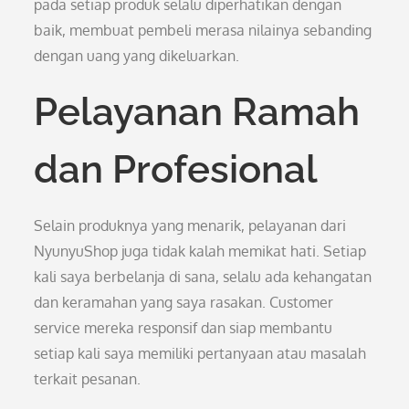
pada setiap produk selalu diperhatikan dengan
baik, membuat pembeli merasa nilainya sebanding
dengan uang yang dikeluarkan.
Pelayanan Ramah
dan Profesional
Selain produknya yang menarik, pelayanan dari
NyunyuShop juga tidak kalah memikat hati. Setiap
kali saya berbelanja di sana, selalu ada kehangatan
dan keramahan yang saya rasakan. Customer
service mereka responsif dan siap membantu
setiap kali saya memiliki pertanyaan atau masalah
terkait pesanan.