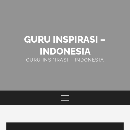
Skip
to
content
GURU INSPIRASI –
INDONESIA
GURU INSPIRASI – INDONESIA