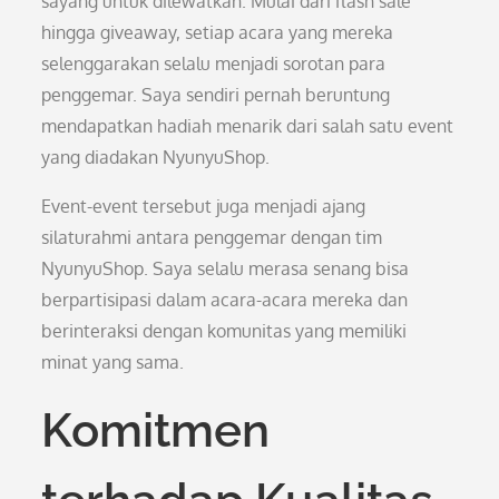
sayang untuk dilewatkan. Mulai dari flash sale
hingga giveaway, setiap acara yang mereka
selenggarakan selalu menjadi sorotan para
penggemar. Saya sendiri pernah beruntung
mendapatkan hadiah menarik dari salah satu event
yang diadakan NyunyuShop.
Event-event tersebut juga menjadi ajang
silaturahmi antara penggemar dengan tim
NyunyuShop. Saya selalu merasa senang bisa
berpartisipasi dalam acara-acara mereka dan
berinteraksi dengan komunitas yang memiliki
minat yang sama.
Komitmen