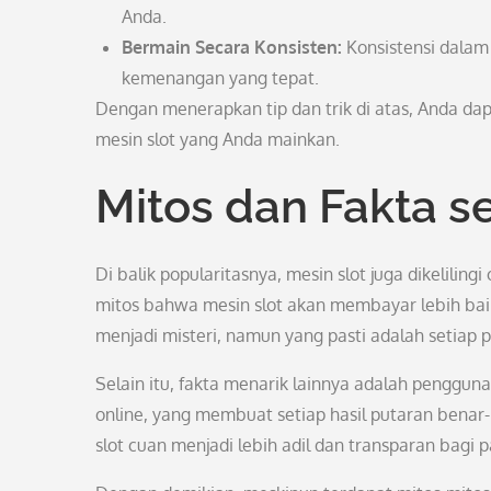
Anda.
Bermain Secara Konsisten:
Konsistensi dala
kemenangan yang tepat.
Dengan menerapkan tip dan trik di atas, Anda d
mesin slot yang Anda mainkan.
Mitos dan Fakta s
Di balik popularitasnya, mesin slot juga dikelilin
mitos bahwa mesin slot akan membayar lebih baik
menjadi misteri, namun yang pasti adalah setiap 
Selain itu, fakta menarik lainnya adalah penggu
online, yang membuat setiap hasil putaran benar-
slot cuan menjadi lebih adil dan transparan bagi 