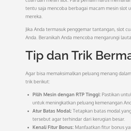
cuan dari mesin slot. Para pemain harus memaha
tentu saja mencoba berbagai macam mesin slot 
mereka.
Jika Anda termasuk penggemar tantangan, slot cu
Anda. Beranikah Anda mencoba mengarungi lauta
Tip dan Trik Berm
Agar bisa memaksimalkan peluang menang dalam 
trik berikut:
Pilih Mesin dengan RTP Tinggi:
Pastikan untuk
untuk meningkatkan peluang kemenangan And
Atur Batas Modal:
Tetapkan batas modal yang
tersebut agar terhindar dari kerugian besar.
Kenali Fitur Bonus:
Manfaatkan fitur bonus ya