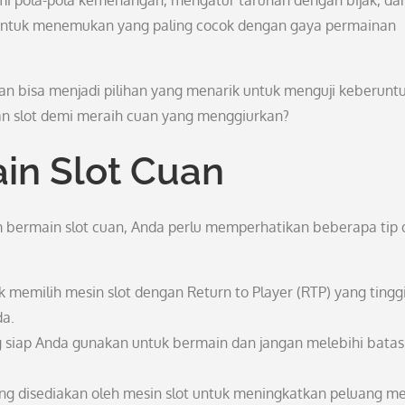
mi pola-pola kemenangan, mengatur taruhan dengan bijak, da
untuk menemukan yang paling cocok dengan gaya permainan
an bisa menjadi pilihan yang menarik untuk menguji keberunt
n slot demi meraih cuan yang menggiurkan?
ain Slot Cuan
bermain slot cuan, Anda perlu memperhatikan beberapa tip 
 memilih mesin slot dengan Return to Player (RTP) yang tingg
a.
 siap Anda gunakan untuk bermain dan jangan melebihi batas
ng disediakan oleh mesin slot untuk meningkatkan peluang m