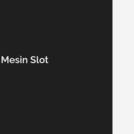
 Mesin Slot