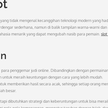
ot
pa yang tidak mengenal kecanggihan teknologi modern yang had
rdengar sederhana, namun di balik tampilan warna-warni dan
rahasia menarik yang dapat mengubah nasib para pemain.
slot
an
agi para penggemar judi online. Dibandingkan dengan permaina
n untuk meraih keuntungan dengan cara yang lebih mudah.
tuk memberikan hasil secara acak, sehingga setiap orang mem
ah besar.
etapi dibutuhkan strategi dan keberuntungan untuk bisa merai