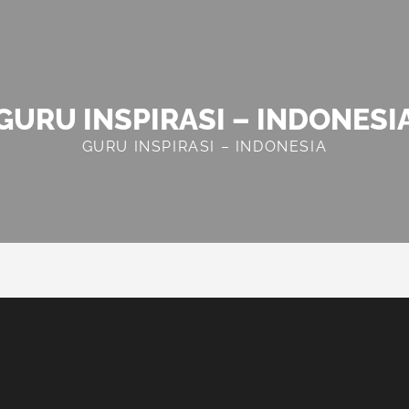
GURU INSPIRASI – INDONESI
GURU INSPIRASI – INDONESIA