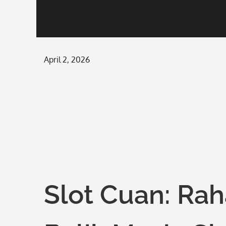
Posted
April 2, 2026
on
Slot Cuan: Rah