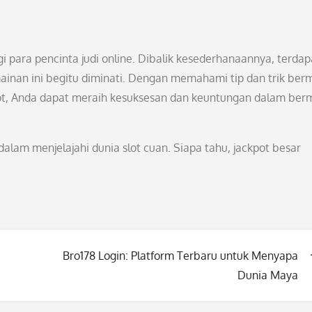
 para pencinta judi online. Dibalik kesederhanaannya, terdap
inan ini begitu diminati. Dengan memahami tip dan trik berm
lot, Anda dapat meraih kesuksesan dan keuntungan dalam ber
dalam menjelajahi dunia slot cuan. Siapa tahu, jackpot besar
Bro178 Login: Platform Terbaru untuk Menyapa
Dunia Maya