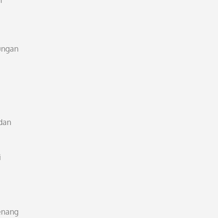
n
ungan
dan
i
enang