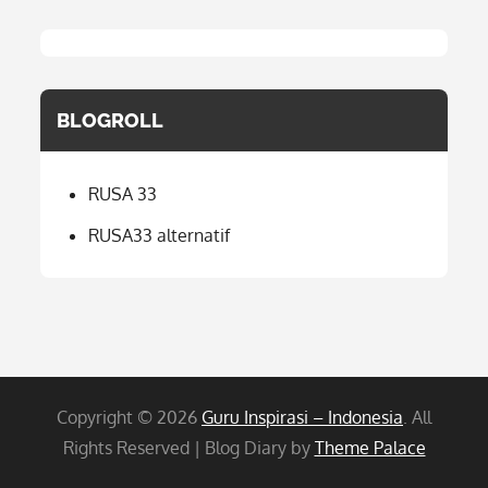
Judi
Online
BLOGROLL
RUSA 33
RUSA33 alternatif
Copyright © 2026
Guru Inspirasi – Indonesia
. All
Rights Reserved | Blog Diary by
Theme Palace