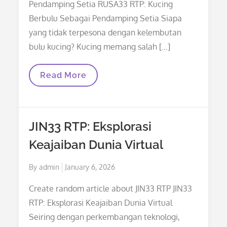
Pendamping Setia RUSA33 RTP: Kucing
Berbulu Sebagai Pendamping Setia Siapa
yang tidak terpesona dengan kelembutan
bulu kucing? Kucing memang salah […]
RUSA33
Read More
RTP:
Kucing
Berbulu
Sebagai
Pendamping
JIN33 RTP: Eksplorasi
Setia
Keajaiban Dunia Virtual
Posted
By
admin
January 6, 2026
on
Create random article about JIN33 RTP JIN33
RTP: Eksplorasi Keajaiban Dunia Virtual
Seiring dengan perkembangan teknologi,