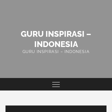
Skip
to
content
GURU INSPIRASI –
INDONESIA
GURU INSPIRASI – INDONESIA