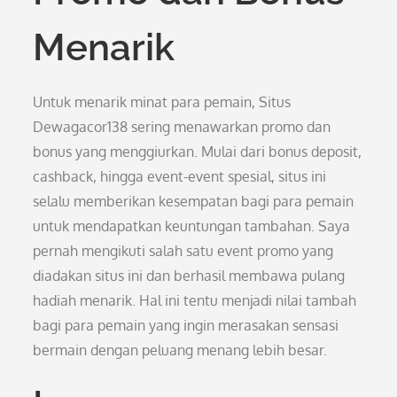
Menarik
Untuk menarik minat para pemain, Situs
Dewagacor138 sering menawarkan promo dan
bonus yang menggiurkan. Mulai dari bonus deposit,
cashback, hingga event-event spesial, situs ini
selalu memberikan kesempatan bagi para pemain
untuk mendapatkan keuntungan tambahan. Saya
pernah mengikuti salah satu event promo yang
diadakan situs ini dan berhasil membawa pulang
hadiah menarik. Hal ini tentu menjadi nilai tambah
bagi para pemain yang ingin merasakan sensasi
bermain dengan peluang menang lebih besar.