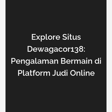
Explore Situs
Dewagacor138:
Pengalaman Bermain di
Platform Judi Online