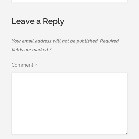
Leave a Reply
Your email address will not be published.
Required
fields are marked
*
Comment
*