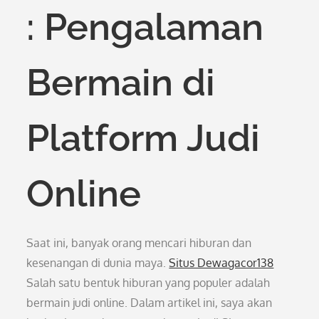
: Pengalaman
Bermain di
Platform Judi
Online
Saat ini, banyak orang mencari hiburan dan
kesenangan di dunia maya.
Situs Dewagacor138
Salah satu bentuk hiburan yang populer adalah
bermain judi online. Dalam artikel ini, saya akan