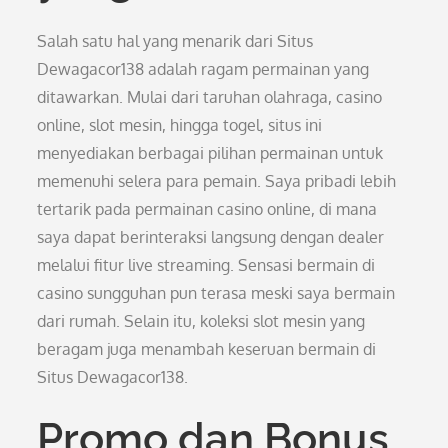
Salah satu hal yang menarik dari Situs
Dewagacor138 adalah ragam permainan yang
ditawarkan. Mulai dari taruhan olahraga, casino
online, slot mesin, hingga togel, situs ini
menyediakan berbagai pilihan permainan untuk
memenuhi selera para pemain. Saya pribadi lebih
tertarik pada permainan casino online, di mana
saya dapat berinteraksi langsung dengan dealer
melalui fitur live streaming. Sensasi bermain di
casino sungguhan pun terasa meski saya bermain
dari rumah. Selain itu, koleksi slot mesin yang
beragam juga menambah keseruan bermain di
Situs Dewagacor138.
Promo dan Bonus