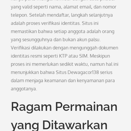
yang valid seperti nama, alamat email, dan nomor
telepon. Setelah mendaftar, langkah selanjutnya
adalah proses verifikasi identitas. Situs ini
memastikan bahwa setiap anggota adalah orang
yang sesungguhnya dan bukan akun palsu.
Verifikasi dilakukan dengan mengunggah dokumen
identitas resmi seperti KTP atau SIM. Meskipun
proses ini memerlukan sedikit waktu, namun hal ini
menunjukkan bahwa Situs Dewagacor138 serius
dalam menjaga keamanan dan kenyamanan para
anggotanya.
Ragam Permainan
yang Ditawarkan