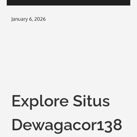
Posted
January 6, 2026
on
Explore Situs
Dewagacor138